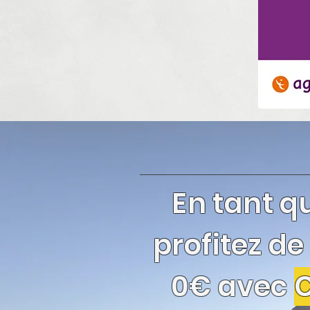
En tant q
profitez de
0€ avec