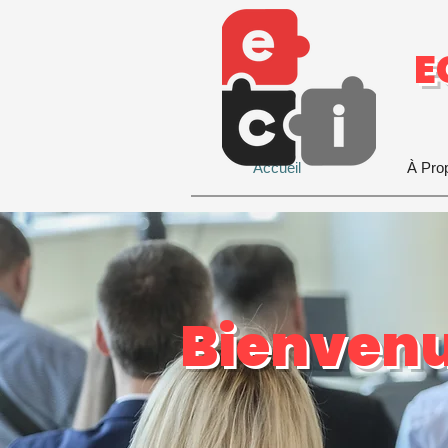
E
Accueil
À Pro
Bienven