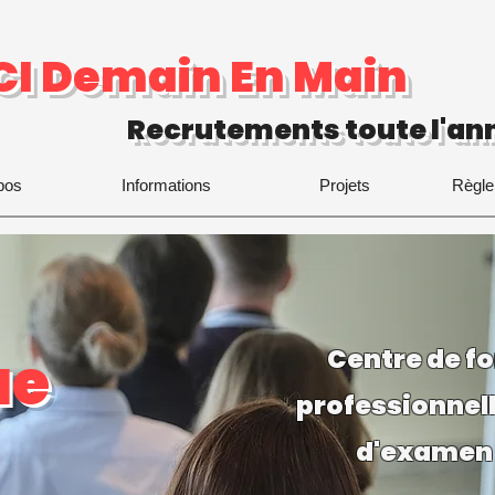
CI Demain En Main
Recrutements toute l'ann
pos
Informations
Projets
Règle
ue
Centre de f
professionnel
d'examen