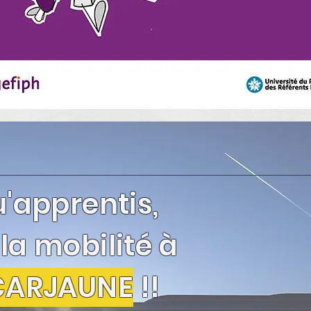
ACTUALITES
u'apprentis,
 la mobilité à
CARJAUNE
!!