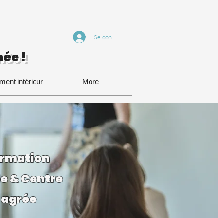
Se connecter
ée !
ment intérieur
More
ormation
le & Centre
 agrée